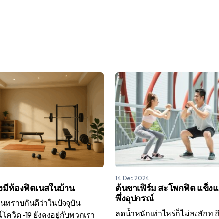
14 Dec 2024
งมีห้องฟิตเนสในบ้าน
ต้นขาเฟิร์ม สะโพกฟิต แข็ง
พึ่งอุปกรณ์
่านทราบกันดีว่าในปัจจุบัน
ลดน้ำหนักเท่าไหร่ก็ไม่ลงสักท ถ
ควิด -19 ยังคงอยู่กับพวกเรา