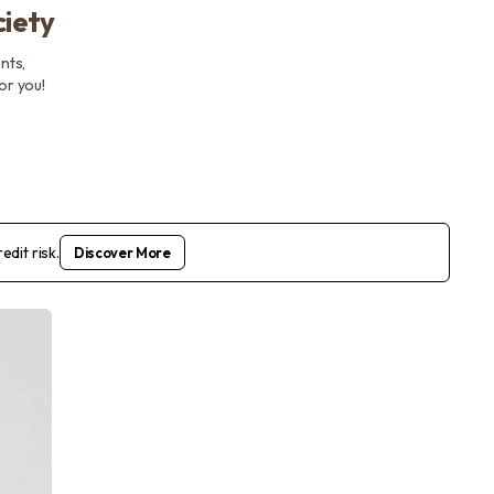
ciety
nts,
or you!
dit risk.
Discover More