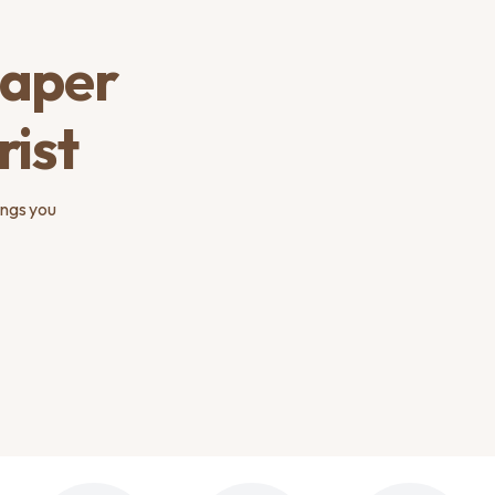
eaper
rist
hings you