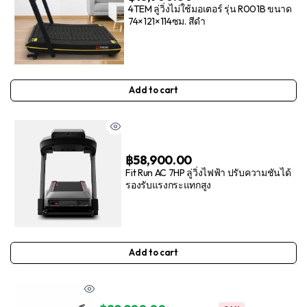
4TEM ลู่วิ่งไม่ใช้มอเตอร์ รุ่น R001B ขนาด
74×121×114ซม. สีดำ
Add to cart
฿
58,900.00
Fit Run AC 7HP ลู่วิ่งไฟฟ้า ปรับความชันได้
รองรับแรงกระแทกสูง
Add to cart