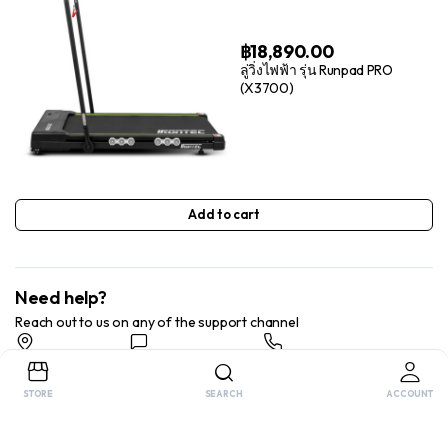
฿
18,890.00
ลู่วิ่งไฟฟ้า รุ่น Runpad PRO
(X3700)
Add to cart
Need help?
Reach out to us on any of the support channel
Store Locator
Feedback
Chat Now
Find a store nearby
Send us your feedback
Send us your feedback
STORE
SEARCH
ACCOUNT
Copyright 2025 © FitnessGearWorld. All right reserved.