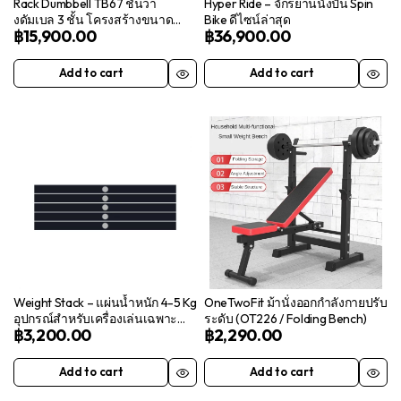
Rack Dumbbell TB67 ชั้นวา
Hyper Ride – จักรยานนั่งปั่น Spin
งดัมเบล 3 ชั้น โครงสร้างขนาด
Bike ดีไซน์ล่าสุด
฿
15,900.00
฿
36,900.00
ใหญ่
Add to cart
Add to cart
Weight Stack – แผ่นน้ำหนัก 4-5 Kg
OneTwoFit ม้านั่งออกกำลังกายปรับ
อุปกรณ์สำหรับเครื่องเล่นเฉพาะ
ระดับ (OT226 / Folding Bench)
฿
3,200.00
฿
2,290.00
ส่วน
Add to cart
Add to cart