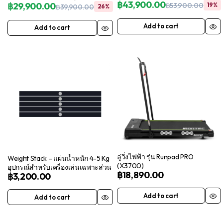
บริหารกล้ามอก/หัวไหล่ มาตรฐาน
฿
43,900.00
180 องศา โครงสร้างแข็งแรง
฿
29,900.00
฿
53,900.00
19%
฿
39,900.00
26%
Orig
Curr
ฟิตเนสเซ็นเตอร์
Original
Current
pric
pric
price
price
Add to cart
Add to cart
was:
is:
was:
is:
฿53,
฿43,
฿39,900.00.
฿29,900.00.
ลู่วิ่งไฟฟ้า รุ่น Runpad PRO
Weight Stack – แผ่นน้ำหนัก 4-5 Kg
(X3700)
อุปกรณ์สำหรับเครื่องเล่นเฉพาะส่วน
฿
18,890.00
฿
3,200.00
Add to cart
Add to cart