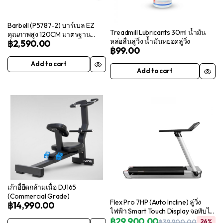
Barbell (P5787-2) บาร์เบล EZ
Treadmill Lubricants 30ml น้ำมัน
คุณภาพสูง 120CM มาตรฐาน
หล่อลื่นลู่วิ่ง น้ำมันหยอดลู่วิ่ง
฿
2,590.00
โอลิมปิค
฿
99.00
Add to cart
Add to cart
เก้าอี้ยืดกล้ามเนื้อ ​DJ165
(Commercial Grade)
Flex Pro 7HP (Auto Incline) ลู่วิ่ง
฿
14,990.00
ไฟฟ้า Smart Touch Display จอพับได้
180 องศา โครงสร้างแข็งแรง
฿
29,900.00
฿
39,900.00
26%